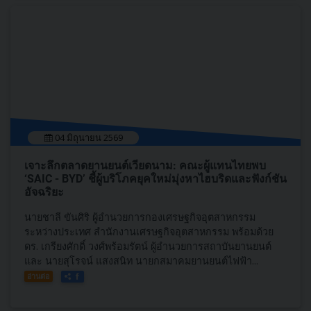
04 มิถุนายน 2569
เจาะลึกตลาดยานยนต์เวียดนาม: คณะผู้แทนไทยพบ
‘SAIC - BYD’ ชี้ผู้บริโภคยุคใหม่มุ่งหาไฮบริดและฟังก์ชัน
อัจฉริยะ
นายชาลี ขันศิริ ผู้อำนวยการกองเศรษฐกิจอุตสาหกรรม
ระหว่างประเทศ สำนักงานเศรษฐกิจอุตสาหกรรม พร้อมด้วย
ดร. เกรียงศักดิ์ วงศ์พร้อมรัตน์ ผู้อำนวยการสถาบันยานยนต์
และ นายสุโรจน์ แสงสนิท นายกสมาคมยานยนต์ไฟฟ้า...
อ่านต่อ