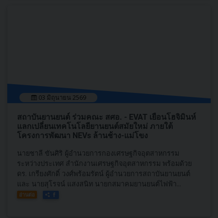
03 มิถุนายน 2569
สถาบันยานยนต์ ร่วมคณะ สศอ. - EVAT เยือนโฮจิมินห์
แลกเปลี่ยนเทคโนโลยียานยนต์สมัยใหม่ ภายใต้
โครงการพัฒนา NEVs ล้านช้าง-แม่โขง
นายชาลี ขันศิริ ผู้อำนวยการกองเศรษฐกิจอุตสาหกรรม
ระหว่างประเทศ สำนักงานเศรษฐกิจอุตสาหกรรม พร้อมด้วย
ดร. เกรียงศักดิ์ วงศ์พร้อมรัตน์ ผู้อำนวยการสถาบันยานยนต์
และ นายสุโรจน์ แสงสนิท นายกสมาคมยานยนต์ไฟฟ้า...
อ่านต่อ