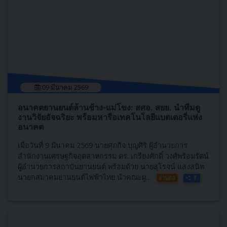
09 มีนาคม 2569
อนาคตยานยนต์ล้านช้าง-แม่โขง: สศอ. สยย. นำทีมดู
งานวิจัยอัจฉริยะ พร้อมหารือเทคโนโลยีแบตเตอรี่แห่ง
อนาคต
เมื่อวันที่ 9 มีนาคม 2569 นายศุภกิจ บุญศิริ ผู้อำนวยการ
สำนักงานเศรษฐกิจอุตสาหกรรม ดร. เกรียงศักดิ์ วงศ์พร้อมรัตน์
ผู้อำนวยการสถาบันยานยนต์ พร้อมด้วย นายสุโรจน์ แสงสนิท
นายกสมาคมยานยนต์ไฟฟ้าไทย นำคณะผู...
อ่านต่อ