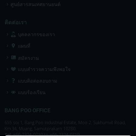
ศูนย์สารสนเทศยานยนต์
ติดต่อเรา
บุคคลากรของเรา
แผนที่
สมัครงาน
แบบสำรวจความพึงพอใจ
แบบติอต่อสอบถาม
แบบร้องเรียน
BANG POO OFFICE
655 soi 1, Bang Poo Industrial Estate, Moo 2, Sukhumvit Road,
Km.34, Muang, Samutprakarn 10280.
Tel:
+66-2324-0710 to +66-2324-0719