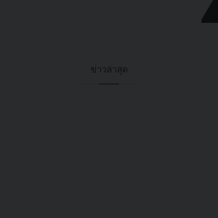
ข่าวล่าสุด