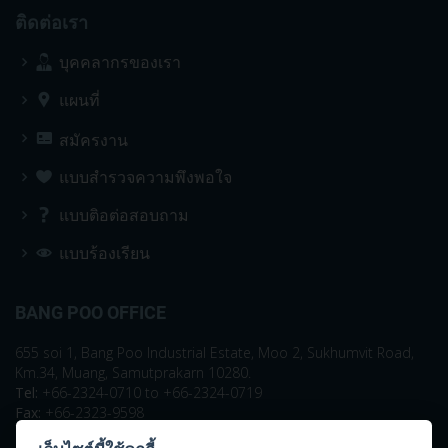
ติดต่อเรา
บุคคลากรของเรา
แผนที่
สมัครงาน
แบบสำรวจความพึงพอใจ
แบบติอต่อสอบถาม
แบบร้องเรียน
BANG POO OFFICE
655 soi 1, Bang Poo Industrial Estate, Moo 2, Sukhumvit Road,
Km.34, Muang, Samutprakarn 10280.
Tel:
+66-2324-0710 to +66-2324-0719
Fax:
+66-2323-9598