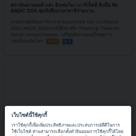
สถาบันยานยนต์​ และ อินฟอร์มา มาร์เก็ตส์ จับมือ จัด
ANQIC​ 2026 สุดปังดึงนานาชาติร่วมงาน
งานประชุมสัมมนาวิชาการ Automotive NQI Conference
2026 (ANQIC​ 2026)​ ภายใต้แนวคิด “Powering Thailand’s
Global Competitiveness : เสริมพลังยานยนต์ไทยสู่การ
แข่งขันระดับโลก
อ่านต่อ
เว็บไซต์นี้ใช้คุกกี้
03 กรกฎาคม 2569
เราใช้คุกกี้เพื่อเพิ่มประสิทธิภาพและประสบการณ์ที่ดีในการ
เปิดลงทะเบียนแล้ววันนี้!!! Automotive NQI Conference
ใช้เว็บไซต์ ท่านสามารถเลือกตั้งคำยินยอมการใช้คุกกี้ได้โดย
2026 (ANQIC 2026)