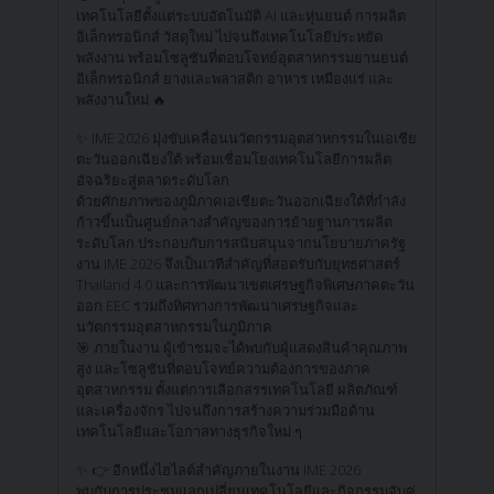
เทคโนโลยีตั้งแต่ระบบอัตโนมัติ AI และหุ่นยนต์ การผลิต
อิเล็กทรอนิกส์ วัสดุใหม่ ไปจนถึงเทคโนโลยีประหยัด
พลังงาน พร้อมโซลูชันที่ตอบโจทย์อุตสาหกรรมยานยนต์
อิเล็กทรอนิกส์ ยางและพลาสติก อาหาร เหมืองแร่ และ
พลังงานใหม่ 🔥
✨ IME 2026 มุ่งขับเคลื่อนนวัตกรรมอุตสาหกรรมในเอเชีย
ตะวันออกเฉียงใต้ พร้อมเชื่อมโยงเทคโนโลยีการผลิต
อัจฉริยะสู่ตลาดระดับโลก
ด้วยศักยภาพของภูมิภาคเอเชียตะวันออกเฉียงใต้ที่กำลัง
ก้าวขึ้นเป็นศูนย์กลางสำคัญของการย้ายฐานการผลิต
ระดับโลก ประกอบกับการสนับสนุนจากนโยบายภาครัฐ
งาน IME 2026 จึงเป็นเวทีสำคัญที่สอดรับกับยุทธศาสตร์
Thailand 4.0 และการพัฒนาเขตเศรษฐกิจพิเศษภาคตะวัน
ออก EEC รวมถึงทิศทางการพัฒนาเศรษฐกิจและ
นวัตกรรมอุตสาหกรรมในภูมิภาค
🎯 ภายในงาน ผู้เข้าชมจะได้พบกับผู้แสดงสินค้าคุณภาพ
สูง และโซลูชันที่ตอบโจทย์ความต้องการของภาค
อุตสาหกรรม ตั้งแต่การเลือกสรรเทคโนโลยี ผลิตภัณฑ์
และเครื่องจักร ไปจนถึงการสร้างความร่วมมือด้าน
เทคโนโลยีและโอกาสทางธุรกิจใหม่ ๆ
✨ 👉 อีกหนึ่งไฮไลต์สำคัญภายในงาน IME 2026
พบกับการประชุมแลกเปลี่ยนเทคโนโลยีและกิจกรรมจับคู่