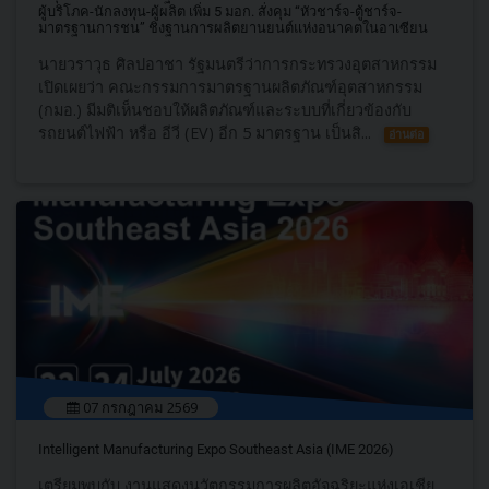
ผู้บริโภค-นักลงทุน-ผู้ผลิต เพิ่ม 5 มอก. สั่งคุม “หัวชาร์จ-ตู้ชาร์จ-
มาตรฐานการชน” ชิงฐานการผลิตยานยนต์แห่งอนาคตในอาเซียน
นายวราวุธ ศิลปอาชา รัฐมนตรีว่าการกระทรวงอุตสาหกรรม
เปิดเผยว่า คณะกรรมการมาตรฐานผลิตภัณฑ์อุตสาหกรรม
(กมอ.) มีมติเห็นชอบให้ผลิตภัณฑ์และระบบที่เกี่ยวข้องกับ
รถยนต์ไฟฟ้า หรือ อีวี (EV) อีก 5 มาตรฐาน เป็นสิ...
อ่านต่อ
07 กรกฎาคม 2569
Intelligent Manufacturing Expo Southeast Asia (IME 2026)
เตรียมพบกับ งานแสดงนวัตกรรมการผลิตอัจฉริยะแห่งเอเชีย