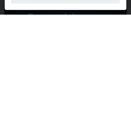
03 มิถุนายน 2569
ลงทะเบียนได้แล้ววันนี้! Automotive Summit 2026 สุดเอ็กซ์คลูซีฟกับ
วิทยากรชั้นนำเจาะลึกและแชร์ประสบการณ์ ผ่านมุมมอง 4 มิติ ตลอด
2 วันเต็ม... 17-18 มิ.ย. นี้ #ไม่มีค่าใช้จ่าย
สถาบันยานยนต์ ขอเชิญท่านลงทะเบียนเข้าร่วมงานสัมมนา
Automotive Summit 2026 เราพร้อมพาคุณก้าวสู่ยุค "AI และ
ยานยนต์อัจฉริยะ" สุดเอ็กซ์คลูซีฟกับวิทยากรชั้นนำเจาะลึก
และแชร์ประสบการณ์ ภายใต้แนวคิด “Smart M...
อ่านต่อ