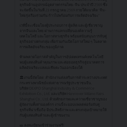
ธุรกิจด้านอุปกรณ์อุตสาหกรรมไทย–จีน ประจำปี 2569 ซึ่ง
จะจัดขึ้นในวันที่ 23 กรกฎาคม 2569 ภายใต้แนวคิด “จีน–
ไทยรุ่งเรืองร่วมกัน ก้าวไปพร้อมกับการผลิตอัจฉริยะ”
เวทีนี้จะเชื่อมโยงผู้ประกอบการ ผู้ผลิต และผู้เชี่ยวชาญ
จากจีนและไทย ผ่านการแลกเปลี่ยนองค์ความรู้
เทคโนโลยี และโอกาสทางธุรกิจ พร้อมสนับสนุนการจับคู่
ธุรกิจอย่างตรงกลุ่ม เพื่อร่วมกันเปิดโอกาสใหม่ ๆ ในตลาด
การผลิตอัจฉริยะของภูมิภาค
ห้ามพลาดโอกาสสำคัญในการอัปเดตเทรนด์เทคโนโลยี
พบผู้แสดงสินค้าคุณภาพ และต่อยอดธุรกิจสู่อนาคตการ
ผลิตอัจฉริยะแห่งเอเชียตะวันออกเฉียงใต้
🏛️งานนี้จัดโดย: สำนักงานส่งเสริมการค้าระหว่างประเทศ
กระทรวงพาณิชย์แห่งสาธารณรัฐประชาชนจีน,
บริษัท DEXPO Shanghai Industry & Commerce
Exhibition Co., Ltd. และบริษัท Hannover Milano Fairs
Shanghai Co., Ltd. ด้วยศักยภาพและความเชี่ยวชาญของ
ผู้จัดงานทั้งสามองค์กร งานนี้จะมอบแพลตฟอร์มจับคู่
ธุรกิจที่น่าเชื่อถือ มีประสิทธิภาพ และตรงกลุ่มเป้าหมายให้
กับผู้แสดงสินค้าและผู้เข้าชมงาน
🎫 ลงทะเบียนเข้าร่วมงานฟรี!