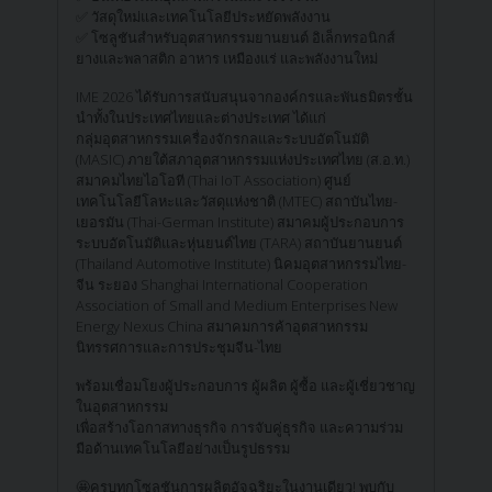
✅ วัสดุใหม่และเทคโนโลยีประหยัดพลังงาน
✅ โซลูชันสำหรับอุตสาหกรรมยานยนต์ อิเล็กทรอนิกส์
ยางและพลาสติก อาหาร เหมืองแร่ และพลังงานใหม่
IME 2026 ได้รับการสนับสนุนจากองค์กรและพันธมิตรชั้น
นำทั้งในประเทศไทยและต่างประเทศ ได้แก่
กลุ่มอุตสาหกรรมเครื่องจักรกลและระบบอัตโนมัติ
(MASIC) ภายใต้สภาอุตสาหกรรมแห่งประเทศไทย (ส.อ.ท.)
สมาคมไทยไอโอที (Thai IoT Association) ศูนย์
เทคโนโลยีโลหะและวัสดุแห่งชาติ (MTEC) สถาบันไทย-
เยอรมัน (Thai-German Institute) สมาคมผู้ประกอบการ
ระบบอัตโนมัติและหุ่นยนต์ไทย (TARA) สถาบันยานยนต์
(Thailand Automotive Institute) นิคมอุตสาหกรรมไทย-
จีน ระยอง Shanghai International Cooperation
Association of Small and Medium Enterprises New
Energy Nexus China สมาคมการค้าอุตสาหกรรม
นิทรรศการและการประชุมจีน-ไทย
พร้อมเชื่อมโยงผู้ประกอบการ ผู้ผลิต ผู้ซื้อ และผู้เชี่ยวชาญ
ในอุตสาหกรรม
เพื่อสร้างโอกาสทางธุรกิจ การจับคู่ธุรกิจ และความร่วม
มือด้านเทคโนโลยีอย่างเป็นรูปธรรม
🤩ครบทุกโซลูชันการผลิตอัจฉริยะในงานเดียว! พบกับ