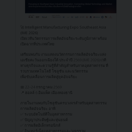
🚀 Intelligent Manufacturing Expo Southeast Asia
(IME 2026)
เปิดเวทีนวัตกรรมการผลิตอัจฉริยะระดับภูมิภาค! พร้อม
เปิดฉากที่ประเทศไทย
เตรียมพบกับ งานแสดงนวัตกรรมการผลิตอัจฉริยะแห่ง
เอเชียตะวันออกเฉียงใต้ ประจำปี 2569 (IME 2026) เวที
ทางธุรกิจและความรู้ที่สำคัญสำหรับภาคอุตสาหกรรม ที่
รวบรวมเทคโนโลยี โซลูชัน และนวัตกรรม
เพื่อขับเคลื่อนการผลิตสู่ยุคอัจฉริยะ
📅 22–24 กรกฎาคม 2569
📍 ฮอลล์ 6 อิมแพ็ค เมืองทองธานี
ภายในงานพบกับโซลูชันครบวงจรสำหรับอุตสาหกรรม
การผลิตอัจฉริยะ อาทิ
✅ ระบบอัตโนมัติในอุตสาหกรรม
✅ ปัญญาประดิษฐ์และหุ่นยนต์
✅ การผลิตอิเล็กทรอนิกส์
✅ อินเทอร์เน็ตอุตสาหกรรมและวงจรรวม