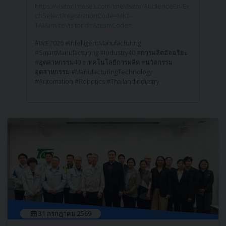
https://visitor.imesea.com/imeVisitor/AudienceEn/Ex
chSelect?registrationCode=MKT-
TAI&inviteVisitorId=&teamCode=
#IME2026 #IntelligentManufacturing
#SmartManufacturing #Industry40 #การผลิตอัจฉริยะ
#อุตสาหกรรม40 #เทคโนโลยีการผลิต #นวัตกรรม
อุตสาหกรรม #ManufacturingTechnology
#Automation #Robotics #ThailandIndustry
31 กรกฎาคม 2569