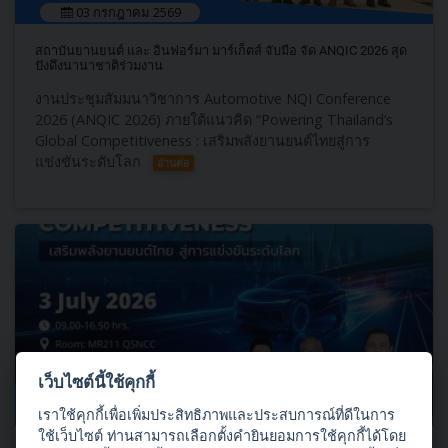
03 กรกฎาคม 2569
สถาบันยานยนต์​ และ อินฟอร์มา มาร์เก็ตส์ จับมือ จัด ANQIC​ 2026 สุด
ปังดึงนานาชาติร่วมงาน
งานประชุมสัมมนาวิชาการ Automotive NQI Conference
2026 (ANQIC​ 2026)​ ภายใต้แนวคิด “Powering Thailand’s
Global Competitiveness : เสริมพลังยานยนต์ไทยสู่การ
แข่งขันระดับโลก
อ่านต่อ
เว็บไซต์นี้ใช้คุกกี้
03 กรกฎาคม 2569
เราใช้คุกกี้เพื่อเพิ่มประสิทธิภาพและประสบการณ์ที่ดีในการ
ใช้เว็บไซต์ ท่านสามารถเลือกตั้งคำยินยอมการใช้คุกกี้ได้โดย