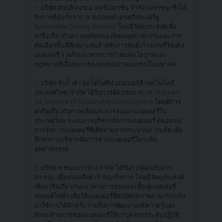
1. บริษัท ดับบลิวเอชเอ คอร์ปอเรชั่น จำกัด (มหาชน) ซึ่งได้
รับการต้อนรับจาก นายก่อพงศ์ เดชทวีประเสริฐ,
Sustainable Deputy Director โดยมีวัตถุประสงค์เพื่อ
หารือเกี่ยวกับความพร้อมของนิคมอุตสาหกรรมและการ
คัดเลือกพื้นที่ที่เหมาะสมสำหรับการจัดตั้งโรงงานรีไซเคิล
แบตเตอรี่ รวมถึงแนวทางการกำหนดนโยบายและ
กฎหมายที่เอื้อต่อการลงทุนของภาคเอกชนในอนาคต
2. บริษัท ซันโวด้า ออโตโมทีฟ เอนเนอร์จี เทคโนโลยี
(ประเทศไทย) จำกัด ได้รับการต้อนรับจาก Mr.Zhichen
Yu, Director of Sustainable Development โดยมีการ
หารือเกี่ยวกับการผลิตและการส่งออกแบตเตอรี่ใน
ประเทศไทย ระบบการบริหารจัดการแบตเตอรี่ ตลอดจน
การจัดการแบตเตอรี่ที่เสียหายจากกระบวนการผลิต เพื่อ
ศึกษาการบริหารจัดการซากแบตเตอรี่ในระดับ
อุตสาหกรรม
3. บริษัท ช.ชนะการช่าง จำกัด ได้รับการต้อนรับจาก
ดร.ชนะ เยี่ยงกมลสิงห์ เจ้าของกิจการ โดยมีวัตถุประสงค์
เพื่อหารือเกี่ยวกับแนวทางการซ่อมและฟื้นฟูแบตเตอรี่
รถยนต์ไฟฟ้า เพื่อให้แบตเตอรี่ที่ยังมีศักยภาพสามารถกลับ
มาใช้งานได้อีกครั้ง รวมถึงการพัฒนาองค์ความรู้และ
ทักษะด้านการซ่อมแบตเตอรี่ให้แก่บุคลากรระดับปฏิบัติ