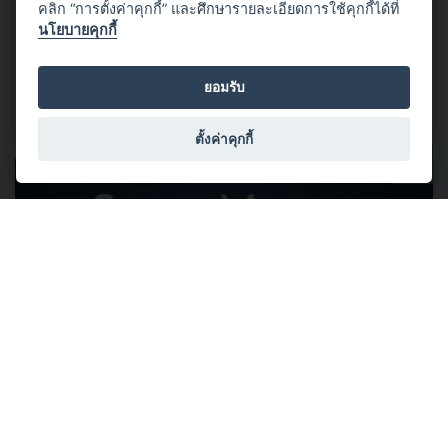
เปิดลงทะเบียนแล้ววันนี้!!! Automotive NQI Conference 2026 (ANQIC
คลิก “การตั้งค่าคุกกี้” และศึกษารายละเอียดการใช้คุกกี้ได้ที่
2026)
นโยบายคุกกี้
พร้อมยกระดับอุตสาหกรรมยานยนต์ไทยด้วยโครงสร้างพื้นฐาน
ทางคุณภาพ (National Quality Infrastructure : NQI) สู่ความ
ยอมรับ
เชื่อมั่น มาตรฐานและการแข่งขันระดับโลก
อ่านต่อ
ตั้งค่าคุกกี้
03 มิถุนายน 2569
ลงทะเบียนได้แล้ววันนี้! Automotive Summit 2026 สุดเอ็กซ์คลูซีฟกับ
วิทยากรชั้นนำเจาะลึกและแชร์ประสบการณ์ ผ่านมุมมอง 4 มิติ ตลอด
2 วันเต็ม... 17-18 มิ.ย. นี้ #ไม่มีค่าใช้จ่าย
สถาบันยานยนต์ ขอเชิญท่านลงทะเบียนเข้าร่วมงานสัมมนา