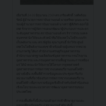
เมื่อวันที่ 24-26 มิถุนายน 2569 ดร.เกรียงศักดิ์ วงศ์พร้อม
รัตน์ ผู้อำนวยการสถาบันยานยนต์ นายตรีพล บุณยะมาน
รองผู้อำนวยการสถาบันยานยนต์ นางสาวฐิติภัทร ดอกไม้
เทศ รักษาการผู้จัดการแผนกพัฒนาผู้ประกอบการและยก
ระดับอุตสาหกรรม สถาบันยานยนต์ ดร.จิราวรรณ มงคล
ธนทรรศ นักวิจัยและหัวหน้าทีมวิจัยเทคโนโลยีระบบกัก
เก็บพลังงาน และ ดร.ณัฐนัย คุณานุสนธิ์ นักวิจัย ศูนย์
เทคโนโลยีพลังงานแห่งชาติ พร้อมด้วยผู้แทนจากหน่วย
งานภาครัฐ ได้แก่ สำนักงานเศรษฐกิจอุตสาหกรรม
สำนักงานมาตรฐานผลิตภัณฑ์อุตสาหกรรม กรมโรงงาน
อุตสาหกรรม และกรมอุตสาหกรรมพื้นฐานและการเหมือง
แร่ ได้นำคณะนักวิจัยภายใต้โครงการยุทธศาสตร์
อุตสาหกรรมการจัดการซากแบตเตอรี่ยานยนต์ไฟฟ้า
อย่างยั่งยืน ลงพื้นที่สำรวจข้อมูลและประชุมหารือกับ
หน่วยงานที่เกี่ยวข้องกับการจัดการซากแบตเตอรี่ยาน
ยนต์ไฟฟ้า เพื่อรวบรวมข้อมูลเชิงลึกสำหรับจัดทำข้อเสนอ
เชิงนโยบายและแนวทางการพัฒนาอุตสาหกรรมของ
ประเทศไทย
การลงพื้นที่ครั้งนี้ประกอบด้วยการเข้าศึกษาดูงานและ
แลกเปลี่ยนข้อมูลกับ 4 หน่วยงานสำคัญ ดังนี้