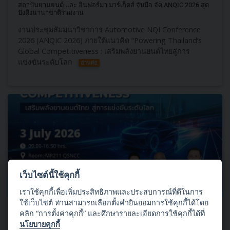
สถาบันยานยนต์​ และ อินฟอร์มา มาร์เก็ตส์ จับมือ จัด ANQIC​ 2026 สุด
ปังดึงนานาชาติร่วมงาน
งานประชุมสัมมนาวิชาการ Automotive NQI Conference
2026 (ANQIC​ 2026)​ ภายใต้แนวคิด “Powering Thailand’s
Global Competitiveness : เสริมพลังยานยนต์ไทยสู่การ
แข่งขันระดับโลก
อ่านต่อ
เว็บไซต์นี้ใช้คุกกี้
03 กรกฎาคม 2569
เราใช้คุกกี้เพื่อเพิ่มประสิทธิภาพและประสบการณ์ที่ดีในการ
ใช้เว็บไซต์ ท่านสามารถเลือกตั้งคำยินยอมการใช้คุกกี้ได้โดย
เปิดลงทะเบียนแล้ววันนี้!!! Automotive NQI Conference 2026 (ANQIC
คลิก “การตั้งค่าคุกกี้” และศึกษารายละเอียดการใช้คุกกี้ได้ที่
2026)
นโยบายคุกกี้