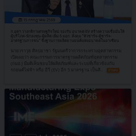
15 กรกฎาคม 2569
ก.อุตฯ วางกติกาเศรษฐกิจใหม่ รองรับ อนาคต EV สร้างความเชื่อมั่นให้
ผู้บริโภค-นักลงทุน-ผู้ผลิต เพิ่ม 5 มอก. สั่งคุม “หัวชาร์จ-ตู้ชาร์จ-
มาตรฐานการชน” ชิงฐานการผลิตยานยนต์แห่งอนาคตในอาเซียน
นายวราวุธ ศิลปอาชา รัฐมนตรีว่าการกระทรวงอุตสาหกรรม
เปิดเผยว่า คณะกรรมการมาตรฐานผลิตภัณฑ์อุตสาหกรรม
(กมอ.) มีมติเห็นชอบให้ผลิตภัณฑ์และระบบที่เกี่ยวข้องกับ
รถยนต์ไฟฟ้า หรือ อีวี (EV) อีก 5 มาตรฐาน เป็นสิ...
อ่านต่อ