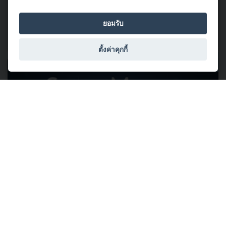
พร้อมยกระดับอุตสาหกรรมยานยนต์ไทยด้วยโครงสร้างพื้นฐาน
ทางคุณภาพ (National Quality Infrastructure : NQI) สู่ความ
ยอมรับ
เชื่อมั่น มาตรฐานและการแข่งขันระดับโลก
อ่านต่อ
ตั้งค่าคุกกี้
03 มิถุนายน 2569
ลงทะเบียนได้แล้ววันนี้! Automotive Summit 2026 สุดเอ็กซ์คลูซีฟกับ
วิทยากรชั้นนำเจาะลึกและแชร์ประสบการณ์ ผ่านมุมมอง 4 มิติ ตลอด
2 วันเต็ม... 17-18 มิ.ย. นี้ #ไม่มีค่าใช้จ่าย
สถาบันยานยนต์ ขอเชิญท่านลงทะเบียนเข้าร่วมงานสัมมนา
Automotive Summit 2026 เราพร้อมพาคุณก้าวสู่ยุค "AI และ
ยานยนต์อัจฉริยะ" สุดเอ็กซ์คลูซีฟกับวิทยากรชั้นนำเจาะลึก