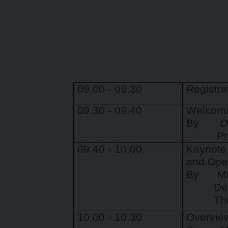
0
9.00 -
0
9.30
Registra
0
9.30 -
0
9.40
Welcomi
By
D
Preside
0
9.40 - 10.00
Keynote 
and Ope
By
Mr.P
Deputy
Thai In
10.00 - 10.30
Overview