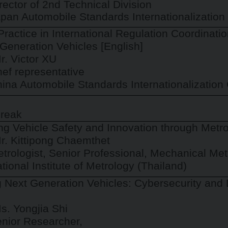
rector of 2nd Technical Division
pan Automobile Standards Internationalization
Practice in International Regulation Coordina
 Generation Vehicles [English]
r. Victor XU
ef representative
ina Automobile Standards Internationalization
Break
g Vehicle Safety and Innovation through Metr
r. Kittipong Chaemthet
trologist, Senior Professional, Mechanical Me
tional Institute of Metrology (Thailand)
 Next Generation Vehicles: Cybersecurity and
]
s. Yongjia Shi
nior Researcher,