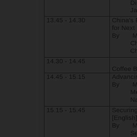
Di
Ja
13.45 - 14.30
China's 
for Next
By
M
Ch
Ch
14.30 - 14.45
Coffee 
14.45 - 15.15
Advancin
By
M
Me
Na
15.15 - 15.45
Securing
[English
By
M
Se