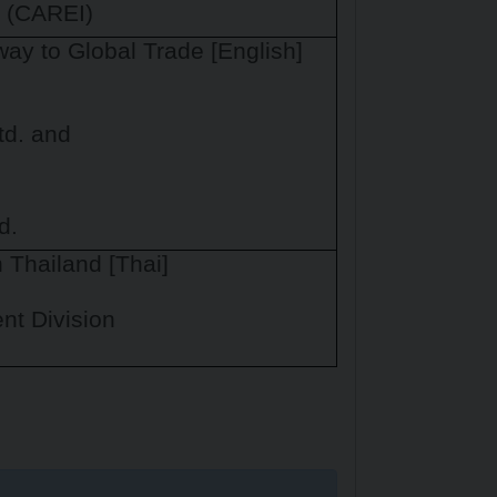
e (CAREI)
ay to Global Trade [English]
td. and
d.
 Thailand [Thai]
nt Division