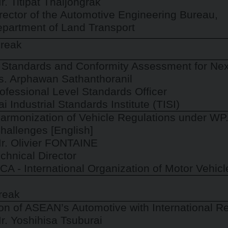
Titipat Thaijongrak
r of the Automotive Engineering Bureau,
ment of Land Transport
Break
Standards and Conformity Assessment for Next
s. Arphawan Sathanthoranil
ional Level Standards Officer
dustrial Standards Institute
(
TISI
)
armonization of Vehicle Regulations under WP.
hallenges [English]
r. Olivier FONTAINE
chnical Director
CA - International Organization of Motor Vehic
reak
ion of ASEAN’s Automotive with International R
r. Yoshihisa Tsuburai