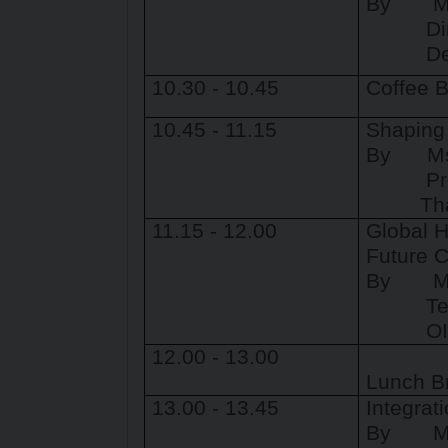
By
Mr. 
Directo
Depart
10.30 - 10.45
Coffee 
10.45 - 11.15
Shaping 
By
M
Profess
Thai In
11.15 - 12.00
Global H
Future C
By
M
Te
OI
12.00 - 13.00
Lunch B
13.00 - 13.45
Integrat
By
M