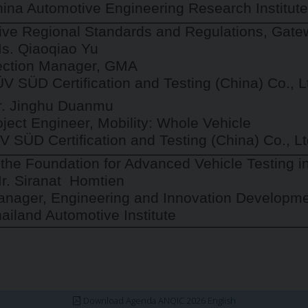
ina Automotive Engineering Research Institut
ve Regional Standards and Regulations, Gatew
s. Qiaoqiao Yu
ection Manager, GMA
V SÜD Certification and Testing (China) Co., L
r. Jinghu Duanmu
oject Engineer, Mobility: Whole Vehicle
V SÜD Certification and Testing (China) Co., Lt
 the Foundation for Advanced Vehicle Testing in
r. Siranat
Homtien
nager, Engineering and Innovation Developme
ailand Automotive Institute
Download Agenda ANQIC 2026 English