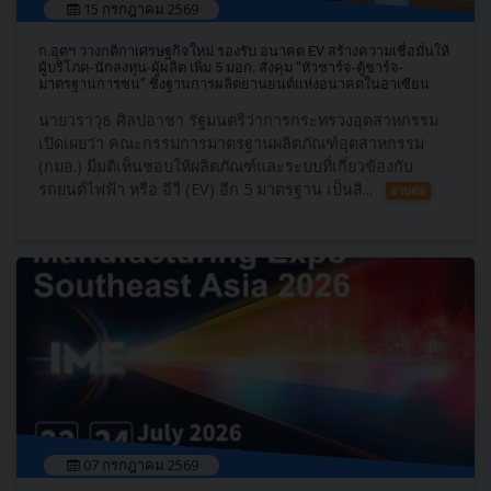
15 กรกฎาคม 2569
ก.อุตฯ วางกติกาเศรษฐกิจใหม่ รองรับ อนาคต EV สร้างความเชื่อมั่นให้
ผู้บริโภค-นักลงทุน-ผู้ผลิต เพิ่ม 5 มอก. สั่งคุม “หัวชาร์จ-ตู้ชาร์จ-
มาตรฐานการชน” ชิงฐานการผลิตยานยนต์แห่งอนาคตในอาเซียน
นายวราวุธ ศิลปอาชา รัฐมนตรีว่าการกระทรวงอุตสาหกรรม
เปิดเผยว่า คณะกรรมการมาตรฐานผลิตภัณฑ์อุตสาหกรรม
(กมอ.) มีมติเห็นชอบให้ผลิตภัณฑ์และระบบที่เกี่ยวข้องกับ
รถยนต์ไฟฟ้า หรือ อีวี (EV) อีก 5 มาตรฐาน เป็นสิ...
อ่านต่อ
07 กรกฎาคม 2569