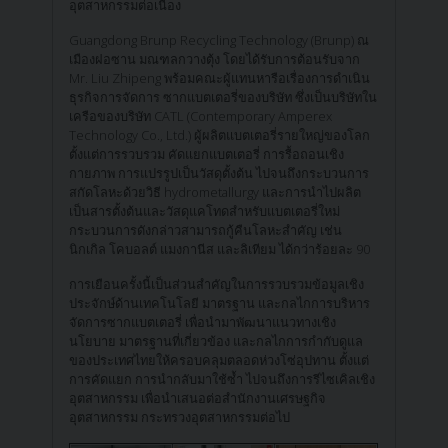
อุตสาหกรรมต่อเนื่อง
Guangdong Brunp Recycling Technology (Brunp) ณ
เมืองฝอซาน มณฑลกวางตุ้ง โดยได้รับการต้อนรับจาก
Mr. Liu Zhipeng พร้อมคณะผู้แทนหารือเรื่องการดำเนิน
ธุรกิจการจัดการ ซากแบตเตอรี่ของบริษัท ซึ่งเป็นบริษัทใน
เครือของบริษัท CATL (Contemporary Amperex
Technology Co., Ltd.) ผู้ผลิตแบตเตอรี่รายใหญ่ของโลก
ตั้งแต่การรวบรวม คัดแยกแบตเตอรี่ การรื้อถอนเชิง
กายภาพ การแปรรูปเป็นวัสดุตั้งต้น ไปจนถึงกระบวนการ
สกัดโลหะด้วยวิธี hydrometallurgy และการนำไปผลิต
เป็นสารตั้งต้นและวัสดุแคโทดสำหรับแบตเตอรี่ใหม่
กระบวนการดังกล่าวสามารถกู้คืนโลหะสำคัญ เช่น
นิกเกิล โคบอลต์ แมงกานีส และลิเทียม ได้กว่าร้อยละ 90
การเยือนครั้งนี้เป็นส่วนสำคัญในการรวบรวมข้อมูลเชิง
ประจักษ์ด้านเทคโนโลยี มาตรฐาน และกลไกการบริหาร
จัดการซากแบตเตอรี่ เพื่อนำมาพัฒนาแนวทางเชิง
นโยบาย มาตรฐานที่เกี่ยวข้อง และกลไกการกำกับดูแล
ของประเทศไทยให้ครอบคลุมตลอดห่วงโซ่อุปทาน ตั้งแต่
การคัดแยก การนำกลับมาใช้ซ้ำ ไปจนถึงการรีไซเคิลเชิง
อุตสาหกรรม เพื่อนำเสนอต่อสำนักงานเศรษฐกิจ
อุตสาหกรรม กระทรวงอุตสาหกรรมต่อไป