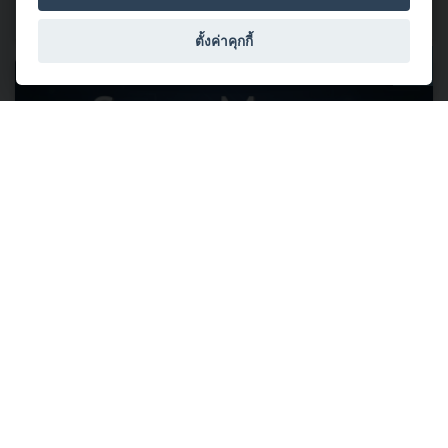
ตั้งค่าคุกกี้
03 มิถุนายน 2569
ลงทะเบียนได้แล้ววันนี้! Automotive Summit 2026 สุดเอ็กซ์คลูซีฟกับ
วิทยากรชั้นนำเจาะลึกและแชร์ประสบการณ์ ผ่านมุมมอง 4 มิติ ตลอด
2 วันเต็ม... 17-18 มิ.ย. นี้ #ไม่มีค่าใช้จ่าย
สถาบันยานยนต์ ขอเชิญท่านลงทะเบียนเข้าร่วมงานสัมมนา
Automotive Summit 2026 เราพร้อมพาคุณก้าวสู่ยุค "AI และ
ยานยนต์อัจฉริยะ" สุดเอ็กซ์คลูซีฟกับวิทยากรชั้นนำเจาะลึก
และแชร์ประสบการณ์ ภายใต้แนวคิด “Smart M...
อ่านต่อ