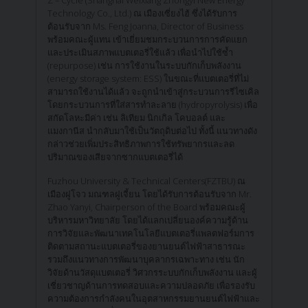
Technology Co., Ltd.) ณ เมืองเซี่ยงไฮ้ ซึ่งได้รับการ
ต้อนรับจาก Ms. Feng Joanna, Director of Business
พร้อมคณะผู้แทน เข้าเยี่ยมชมกระบวนการการคัดแยก
และประเมินสภาพแบตเตอรี่ใช้แล้ว เพื่อนำไปใช้ซ้ำ
(repurpose) เช่น การใช้งานในระบบกักเก็บพลังงาน
(energy storage system: ESS) ในขณะที่แบตเตอรี่ที่ไม่
สามารถใช้งานได้แล้ว จะถูกนำเข้าสู่กระบวนการรีไซเคิล
โดยกระบวนการที่ใส่สารทำละลาย (hydropyrolysis) เพื่อ
สกัดโลหะมีค่า เช่น ลิเทียม นิกเกิล โคบอลต์ และ
แมงกานีส นำกลับมาใช้เป็นวัตถุดิบต่อไป ทั้งนี้ แนวทางดัง
กล่าวช่วยเพิ่มประสิทธิภาพการใช้ทรัพยากรและลด
ปริมาณของเสียจากซากแบตเตอรี่ได้
Fuzhou University & Technical Centers(FZTBU) ณ
เมืองฝูโจว มณฑลฝูเจี้ยน โดยได้รับการต้อนรับจาก Mr.
Zhao Yanyi, Chairperson of the Board พร้อมคณะผู้
บริหารมหาวิทยาลัย โดยได้แลกเปลี่ยนองค์ความรู้ด้าน
การวิจัยและพัฒนาเทคโนโลยีแบตเตอรี่แพลตฟอร์มการ
ติดตามสถานะแบตเตอรี่ของยานยนต์ไฟฟ้าสาธารณะ
รวมถึงแนวทางการพัฒนาบุคลากรเฉพาะทาง เช่น นัก
วิจัยด้านวัสดุแบตเตอรี่ วิศวกรระบบกักเก็บพลังงาน และผู้
เชี่ยวชาญด้านการทดสอบและความปลอดภัย เพื่อรองรับ
ความต้องการกำลังคนในอุตสาหกรรมยานยนต์ไฟฟ้าและ