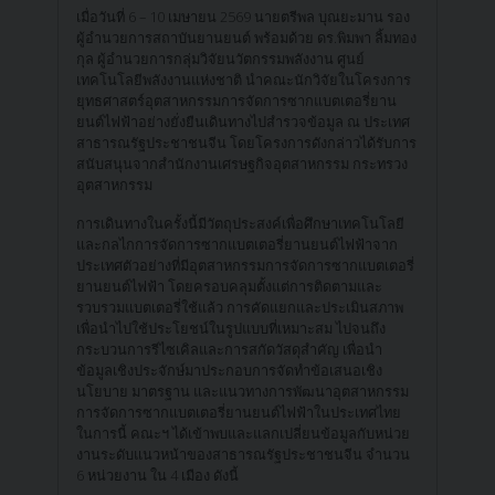
เมื่อวันที่ 6 – 10 เมษายน 2569 นายตรีพล บุณยะมาน รอง
ผู้อำนวยการสถาบันยานยนต์ พร้อมด้วย ดร.พิมพา ลิ้มทอง
กุล ผู้อำนวยการกลุ่มวิจัยนวัตกรรมพลังงาน ศูนย์
เทคโนโลยีพลังงานแห่งชาติ นำคณะนักวิจัยในโครงการ
ยุทธศาสตร์อุตสาหกรรมการจัดการซากแบตเตอรี่ยาน
ยนต์ไฟฟ้าอย่างยั่งยืนเดินทางไปสำรวจข้อมูล ณ ประเทศ
สาธารณรัฐประชาชนจีน โดยโครงการดังกล่าวได้รับการ
สนับสนุนจากสำนักงานเศรษฐกิจอุตสาหกรรม กระทรวง
อุตสาหกรรม
การเดินทางในครั้งนี้มีวัตถุประสงค์เพื่อศึกษาเทคโนโลยี
และกลไกการจัดการซากแบตเตอรี่ยานยนต์ไฟฟ้าจาก
ประเทศตัวอย่างที่มีอุตสาหกรรมการจัดการซากแบตเตอรี่
ยานยนต์ไฟฟ้า โดยครอบคลุมตั้งแต่การติดตามและ
รวบรวมแบตเตอรี่ใช้แล้ว การคัดแยกและประเมินสภาพ
เพื่อนำไปใช้ประโยชน์ในรูปแบบที่เหมาะสม ไปจนถึง
กระบวนการรีไซเคิลและการสกัดวัสดุสำคัญ เพื่อนำ
ข้อมูลเชิงประจักษ์มาประกอบการจัดทำข้อเสนอเชิง
นโยบาย มาตรฐาน และแนวทางการพัฒนาอุตสาหกรรม
การจัดการซากแบตเตอรี่ยานยนต์ไฟฟ้าในประเทศไทย
ในการนี้ คณะฯ ได้เข้าพบและแลกเปลี่ยนข้อมูลกับหน่วย
งานระดับแนวหน้าของสาธารณรัฐประชาชนจีน จำนวน
6 หน่วยงาน ใน 4 เมือง ดังนี้