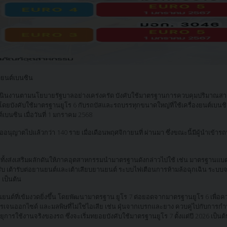
องยนต์เบนซิน
นินงานตามนโยบายรัฐบาลอย่างเคร่งครัด บังคับใช้มาตรฐานการควบคุมปริมาณสารม
ังคับใช้มาตรฐานยูโร 6 กับรถบัสและรถบรรทุกขนาดใหญ่ที่ใช้เครื่องยนต์เบนชิน ตั
์เบนซิน เมื่อวันที่ 1 มกราคม 2568
นุญาตไปแล้วกว่า 140 ราย เมื่อเดือนพฤศจิกายนที่ ผ่านมา ซึ่งขณะนี้มีผู้นำเข้ารถ
มทั้งส่งเสริมผลักดันให้ภาคอุตสาหกรรมนำมาตรฐานดังกล่าวไปใช้ เช่น มาตรฐานแบต
้ารับ เต้ารับต่อยานยนต์และเต้าเสียบยานยนต์ ระบบไฟเตือนการห้ามล้อฉุกเฉิน ระบ
เป็นต้น
์ที่เข้มงวดยิ่งขึ้น โดยพัฒนามาตรฐาน ยูโร 7 ต่อยอดจากมาตรฐานยูโร 6 เพื่อค
ตรเจนออกไซด์ และมลพิษที่ไม่ใช่ไอเสีย เช่น ฝุ่นจากเบรกและยาง ควบคู่ไปกับกา
ใช้งานจริงของรถ ซึ่งจะเริ่มทยอยบังคับใช้มาตรฐานยูโร 7 ตั้งแต่ปี 2026 เป็นต