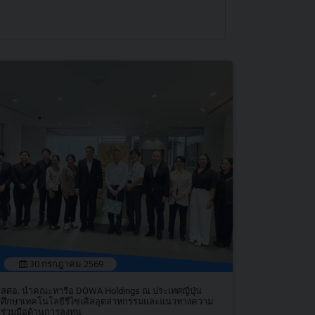
30 กรกฎาคม 2569
สศอ. นำคณะหารือ DOWA Holdings ณ ประเทศญี่ปุ่น
ศึกษาเทคโนโลยีรีไซเคิลอุตสาหกรรมและแนวทางความ
ร่วมมือด้านการลงทุน