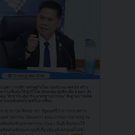
15 กรกฎาคม 2569
ก.อุตฯ วางกติกาเศรษฐกิจใหม่ รองรับ อนาคต EV สร้าง
ความเชื่อมั่นให้ ผู้บริโภค-นักลงทุน-ผู้ผลิต เพิ่ม 5 มอก. สั่ง
คุม “หัวชาร์จ-ตู้ชาร์จ-มาตรฐานการชน” ชิงฐานการผลิต
ยานยนต์แห่งอนาคตในอาเซียน
นายวราวุธ ศิลปอาชา รัฐมนตรีว่าการกระทรวง
อุตสาหกรรม เปิดเผยว่า คณะกรรมการมาตรฐาน
ผลิตภัณฑ์อุตสาหกรรม (กมอ.) มีมติเห็นชอบให้
ผลิตภัณฑ์และระบบที่เกี่ยวข้องกับรถยนต์ไฟฟ้า