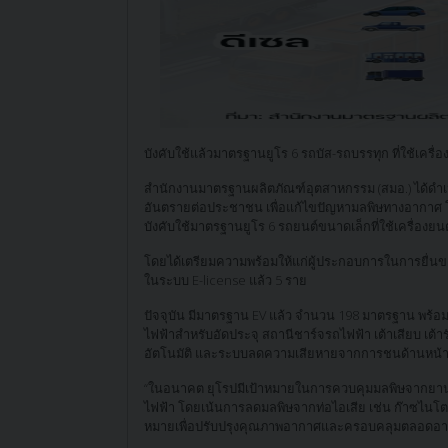
บังคับใช้แล้วมาตรฐานยูโร 6 รถบัส-รถบรรทุก ที่ใช้เครื่
สำนักงานมาตรฐานผลิตภัณฑ์อุตสาหกรรม (สมอ.) ได้ดำเ
อันตรายต่อประชาชน เพื่อแก้ไขปัญหามลพิษทางอากาศ โดยบ
บังคับใช้มาตรฐานยูโร 6 รถยนต์ขนาดเล็กที่ใช้เครื่องยนต
โดยได้เตรียมความพร้อมให้แก่ผู้ประกอบการในการยื่นขออ
ในระบบ E-license แล้ว 5 ราย
ปัจจุบัน มีมาตรฐาน EV แล้ว จำนวน 198 มาตรฐาน พร้อ
ไฟฟ้าสำหรับอัดประจุ สถานีชาร์จรถไฟฟ้า เต้าเสียบ เต
อัตโนมัติ และระบบลดความเสียหายจากการชนด้านหน้า 
“ในอนาคต ยุโรปมีเป้าหมายในการควบคุมมลพิษจากยานยนต
ไฟฟ้า โดยเน้นการลดมลพิษจากท่อไอเสีย เช่น ก๊าซไนโ
หมายเพื่อปรับปรุงคุณภาพอากาศและครอบคลุมตลอดอายุการ