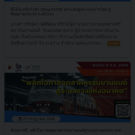
บีโอไอ ผนึกกำลัง ‘China EV100’ ยกระดับผู้ประกอบการไทย สู่
ซัพพลายเชน EV ระดับโลก
นางสาวรัชนิดา นิติพัฒนาภิรักษ์ ผู้อำนวยการฝ่ายยุทธศาสตร์
สถาบันยานยนต์ รับมอบหมายจาก ผู้อำนวยการสถาบันยาน
ยนต์ เป็นตัวแทนสถาบันฯ เข้าร่วมเป็นสักขีพยานพิธีลงนาม
บันทึกความเข้าไจ ระหว่าง สำนักงานคณะกรรมก...
อ่านต่อ
25 กรกฎาคม 2568
สัมมนาฟรี...พลิกโอกาสอุตสาหกรรมยานยนต์สู่ระบบรางแห่งอนาคต