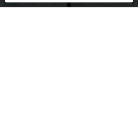
04 ธันวาคม 2567
บอร์ดอีวีเคาะมาตรการลดภาษีหนุน HEV – MHEV เปลี่ยนผ่านฐานผลิต
รถยนต์ไทยสู่อนาคต พร้อมเปิดให้ยกยอดผลิตชดเชยตาม EV3 ไป
EV3.5
นายกรัฐมนตรีนั่งหัวโต๊ะประชุมบอร์ดอีวี เคาะมาตรการลด
ภาษีสรรพสามิตกลุ่ม HEV – MHEV เพื่อสนับสนุนการเปลี่ยน
ผ่านสู่ยานยนต์ไฟฟ้า ตอกย้ำไทยศูนย์กลางการผลิตและส่งออก
รถยนต์ไฟฟ้าระดับโลกในทุกเซกเมนต์ พร้อมขยา...
อ่านต่อ