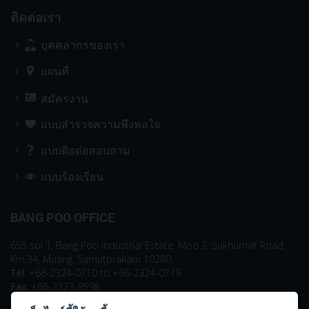
ติดต่อเรา
บุคคลากรของเรา
แผนที่
สมัครงาน
แบบสำรวจความพึงพอใจ
แบบติอต่อสอบถาม
แบบร้องเรียน
BANG POO OFFICE
655 soi 1, Bang Poo Industrial Estate, Moo 2, Sukhumvit Road,
Km.34, Muang, Samutprakarn 10280.
Tel:
+66-2324-0710 to +66-2324-0719
Fax:
+66-2323-9598