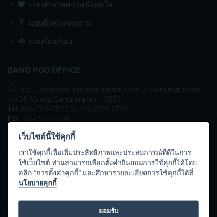
แบบสำรวจความพึงพอใจ
แบบติอต่อสอบถาม
แบบร้องเรียน
BANG POO OFFICE
655 soi 1, Bang Poo Industrial Estate, Moo 2, Sukhumvit Road,
Km.34, Muang, Samutprakarn 10280.
Tel:
+66-2324-0710 to +66-2324-0719
Fax:
+66-2323-9598
KLUAYNAMTHAI OFFICE
เว็บไซต์นี้ใช้คุกกี้
เราใช้คุกกี้เพื่อเพิ่มประสิทธิภาพและประสบการณ์ที่ดีในการ
4th Floor, Bureau of Industrial Sectors Development Building, Soi
ใช้เว็บไซต์ ท่านสามารถเลือกตั้งคำยินยอมการใช้คุกกี้ได้โดย
Trimitr, Kluaynamthai, Rama IV Road, Klongtoey, Bangkok 10110.
คลิก “การตั้งค่าคุกกี้” และศึกษารายละเอียดการใช้คุกกี้ได้ที่
Tel:
+66-2712-2414
นโยบายคุกกี้
Fax:
+66-712-2415
ยอมรับ