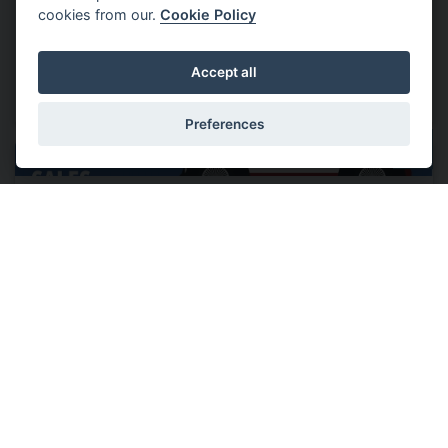
Bid to shift EVs into overdrive
cookies from our.
Cookie Policy
While most business leaders welcome the state's latest
package to spur EV production and adoption, not
Accept all
everyone is fully on board
Read more
Preferences
31 January 2565
Car exports poised to rise to 1m units
Car exports are expected to increase to 1 million units
for the first time in two years as the Federation of Thai
Industries (FTI) pins its hopes on the limited impact of