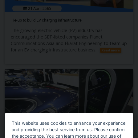
21 April 2565
Tie-up to build EV charging infrastructure
The growing electric vehicle (EV) industry has
encouraged the SET-listed companies Planet
Communications Asia and Ekarat Engineering to team up
for an EV charging infrastructure business.
Read more
This website uses cookies to enhance your experience
28 Febuary 2565
and providing the best service from us. Please confirm
the acceptance. You can learn more about our use of